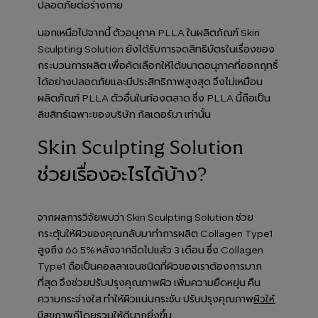
ปลอดภัยต่อร่างกาย
นอกเหนือไปจากนี้ ตัวอนุภาค PLLA ในผลิตภัณฑ์ Skin
Sculpting Solution ยังได้รับการจดสิทธิบัตรในเรื่องของ
กระบวนการผลิต เพื่อคัดเลือกให้ได้ขนาดอนุภาคที่ออกฤทธิ์
ได้อย่างปลอดภัยและมีประสิทธิภาพสูงสุด จึงไม่เหมือน
ผลิตภัณฑ์ PLLA ตัวอื่นในท้องตลาด ซึ่ง PLLA นี้ถือเป็น
ลิขสิทธ์เฉพาะของบริษัท กัลเดอร์มา เท่านั้น
Skin Sculpting Solution
ช่วยเรื่องอะไรได้บ้าง?
จากผลการวิจัยพบว่า Skin Sculpting Solution ช่วย
กระตุ้นให้ผิวของคุณกลับมาทำการผลิต Collagen Type1
สูงถึง 66.5% หลังจากฉีดไปแล้ว 3 เดือน ซึ่ง Collagen
Type1 ถือเป็นคอลลาเจนชนิดที่ผิวของเราต้องการมาก
ที่สุด จึงช่วยปรับปรุงคุณภาพผิว เพิ่มความยืดหยุ่น คืน
ความกระจ่างใส ทำให้ผิวแน่นกระชับ ปรับปรุงคุณภาพ
ผิวให้
โดยรวมให้ดีมากยิ่งขึ้น
มีสุขภาพดี