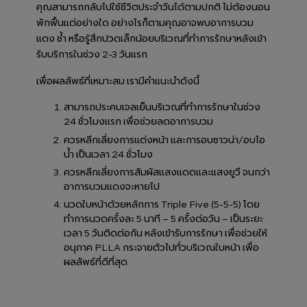
คุณสามารถกลับไปใช้ชีวิตประจำวันได้ตามปกติ ไม่ต้องนอน
พักฟื้นแต่อย่างใด อย่างไรก็ตามคุณอาจพบอาการบวม
แดง ช้ำ หรือรู้สึกปวดเล็กน้อยบริเวณที่ทำการรักษาหลังเข้า
รับบริการในช่วง 2-3 วันแรก
เพื่อผลลัพธ์ที่เหมาะสม เรามีคำแนะนำดังนี้
สามารถประคบเจลเย็นบริเวณที่ทำการรักษาในช่วง
24 ชั่วโมงแรก เพื่อช่วยลดอาการบวม
ควรหลีกเลี่ยงการแต่งหน้า และการอบซาวน่า/อบไอ
น้ำ เป็นเวลา 24 ชั่วโมง
ควรหลีกเลี่ยงการสัมผัสแสงแดดและแสงยูวี จนกว่า
อาการบวมแดงจะหายไป
นวดใบหน้าด้วยหลักการ Triple Five (5-5-5) โดย
ทำการนวดครั้งละ 5 นาที – 5 ครั้งต่อวัน – เป็นระยะ
เวลา 5 วันติดต่อกัน หลังเข้ารับการรักษา เพื่อช่วยให้
อนุภาค PLLA กระจายตัวไปทั่วบริเวณใบหน้า เพื่อ
ผลลัพธ์ที่ดีที่สุด