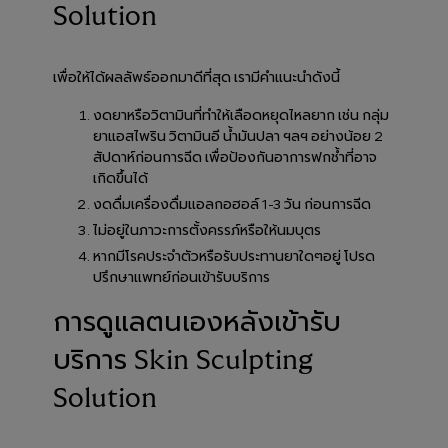
Solution
เพื่อให้ได้ผลลัพธ์ออกมาดีที่สุด เรามีคำแนะนำดังนี้
งดยาหรือวิตามินที่ทำให้เลือดหยุดไหลยาก เช่น กลุ่ม
ยาแอสไพริน วิตามินอี น้ำมันปลา ฯลฯ อย่างน้อย 2
สัปดาห์ก่อนการฉีด เพื่อป้องกันอาการฟกช้ำที่อาจ
เกิดขึ้นได้
งดดื่มเครื่องดื่มแอลกอฮอล์ 1-3 วัน ก่อนการฉีด
ไม่อยู่ในภาวะการตั้งครรภ์หรือให้นมบุตร
หากมีโรคประจำตัวหรือรับประทานยาใดๆอยู่ โปรด
ปรึกษาแพทย์ก่อนเข้ารับบริการ
การดูแลตนเองหลังเข้ารับ
บริการ Skin Sculpting
Solution