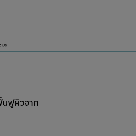
t Us
้นฟูผิวจาก