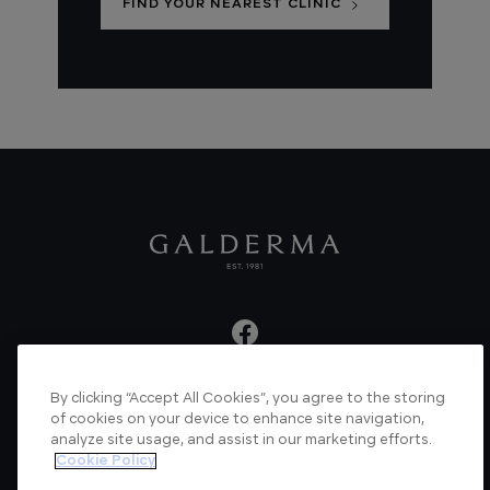
FIND YOUR NEAREST CLINIC
By clicking “Accept All Cookies”, you agree to the storing
About us
Articles
News
Videos
of cookies on your device to enhance site navigation,
analyze site usage, and assist in our marketing efforts.
Verified Certificate
Contact us
Cookie Policy
Cookie Policy
Privacy Policy