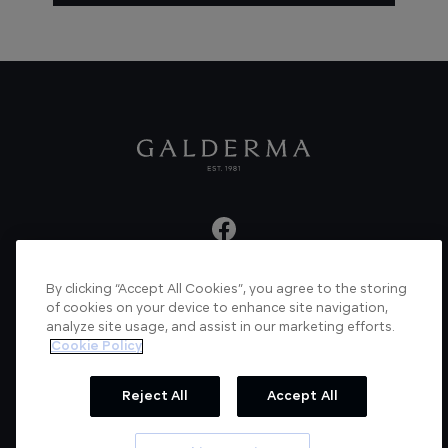
By clicking “Accept All Cookies”, you agree to the storing
About us
Articles
News
Videos
of cookies on your device to enhance site navigation,
analyze site usage, and assist in our marketing efforts.
Verified Certificate
Contact us
Cookie Policy
Cookie Policy
Privacy Policy
Reject All
Accept All
© Galderma Laboratories 2022