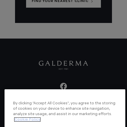
FIND YOUR NEAREST CLINIC
By clicking “Accept All Cookies”, you agree to the storing
About us
Articles
News
Videos
of cookies on your device to enhance site navigation,
analyze site usage, and assist in our marketing efforts.
Verified Certificate
Contact us
Cookie Policy
Cookie Policy
Privacy Policy