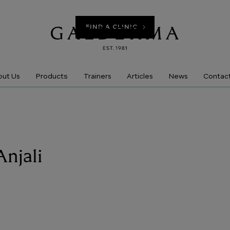
FIND A CLINIC
Products
ut Us
Trainers
Articles
News
Contac
Anjali