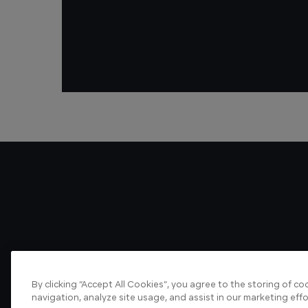
By clicking “Accept All Cookies”, you agree to the storing of c
navigation, analyze site usage, and assist in our marketing effo
About us
Articles