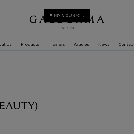
FIND A CLINIC
Products
ut Us
Trainers
Articles
News
Contac
EAUTY)