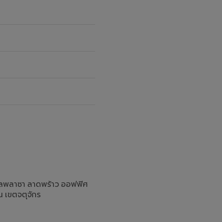
M
รัลพลาซา ลาดพร้าว ออฟฟิศ
น เขตจตุจักร