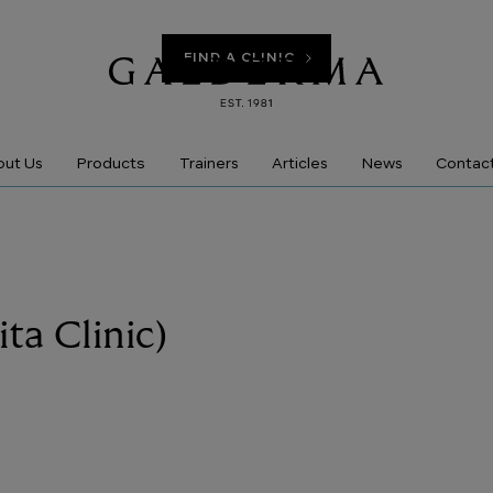
FIND A CLINIC
Products
ut Us
Trainers
Articles
News
Contac
ita Clinic)