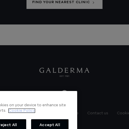
FIND YOUR NEAREST CLINIC
ookies on your device to enhance site
rts.
Cookie Policy
News
Videos
Verified Certificate
Contact us
Cookie
eject All
Accept All