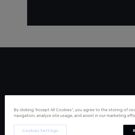
By clicking “Accept All Cookies”, you agree to the storing of c
navigation, analyze site usage, and assist in our marketing effo
About us
Articles
Cookies Settings
R