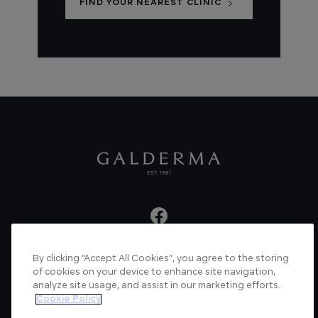
FIND YOUR NEAREST CLINIC
By clicking “Accept All Cookies”, you agree to the storing
About us
Articles
News
Videos
of cookies on your device to enhance site navigation,
analyze site usage, and assist in our marketing efforts.
Verified Certificate
Contact us
Cookie Policy
Cookie Policy
Privacy Policy