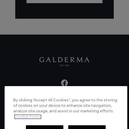
By clicking “Accept All Cookies”, you agree to the storing
About us
Articles
News
Videos
of cookies on your device to enhance site navigation,
analyze site usage, and assist in our marketing efforts.
Verified Certificate
Contact us
Cookie Policy
Cookie Policy
Privacy Policy