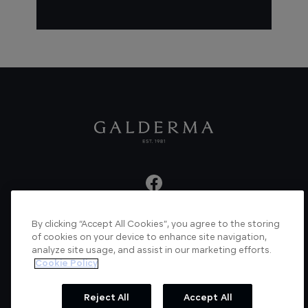
By clicking “Accept All Cookies”, you agree to the storing
About us
Articles
News
Videos
of cookies on your device to enhance site navigation,
analyze site usage, and assist in our marketing efforts.
Verified Certificate
Contact us
Cookie Policy
Cookie Policy
Privacy Policy
Reject All
Accept All