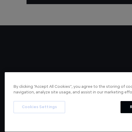
By clicking “Accept All Cookies”, you agree to the storing of c
navigation, analyze site usage, and assist in our marketing effo
About us
Articles
Cookies Settings
R