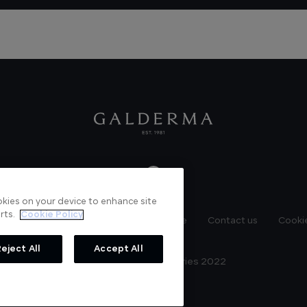
ookies on your device to enhance site
rts.
Cookie Policy
News
Videos
Verified Certificate
Contact us
Cookie
eject All
Accept All
© Galderma Laboratories 2022