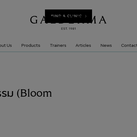
FIND A CLINIC
Products
ut Us
Trainers
Articles
News
Contac
รรม (Bloom