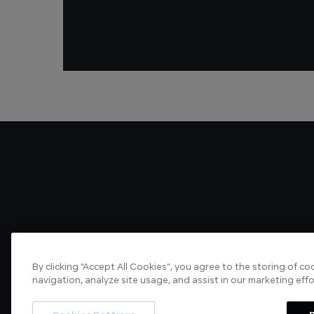
By clicking “Accept All Cookies”, you agree to the storing of c
navigation, analyze site usage, and assist in our marketing effo
About us
Articles