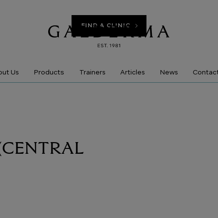
FIND A CLINIC
Products
ut Us
Trainers
Articles
News
Contac
ก (CENTRAL