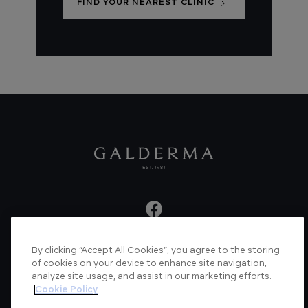
FIND YOUR NEAREST CLINIC
By clicking “Accept All Cookies”, you agree to the storing
About us
Articles
News
Videos
of cookies on your device to enhance site navigation,
analyze site usage, and assist in our marketing efforts.
Verified Certificate
Contact us
Cookie Policy
Cookie Policy
Privacy Policy