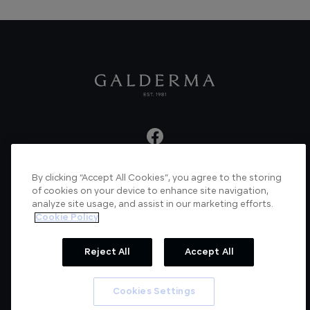
By clicking “Accept All Cookies”, you agree to the storing
About us
Articles
News
Videos
of cookies on your device to enhance site navigation,
analyze site usage, and assist in our marketing efforts.
Verified Certificate
Contact us
Cookie Policy
Cookie Policy
Privacy Policy
Reject All
Accept All
© Galderma Laboratories 2022
Cookies Settings