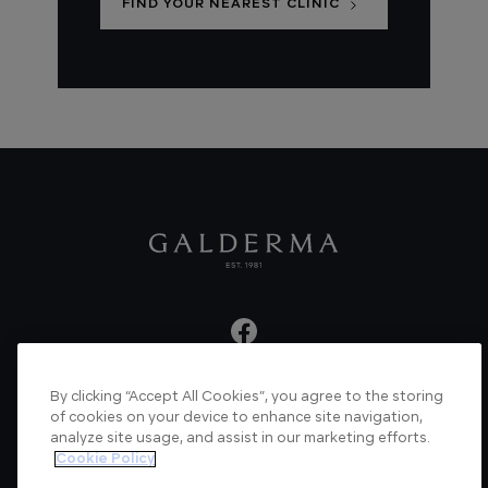
FIND YOUR NEAREST CLINIC
By clicking “Accept All Cookies”, you agree to the storing
About us
Articles
News
Videos
of cookies on your device to enhance site navigation,
analyze site usage, and assist in our marketing efforts.
Verified Certificate
Contact us
Cookie Policy
Cookie Policy
Privacy Policy