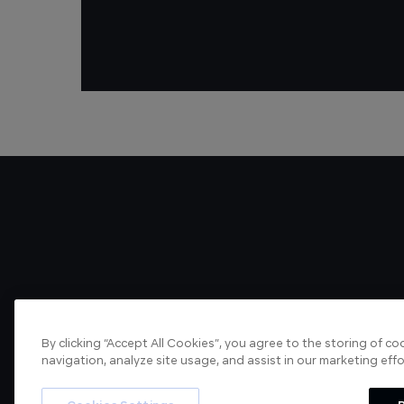
By clicking “Accept All Cookies”, you agree to the storing of c
navigation, analyze site usage, and assist in our marketing effo
About us
Articles