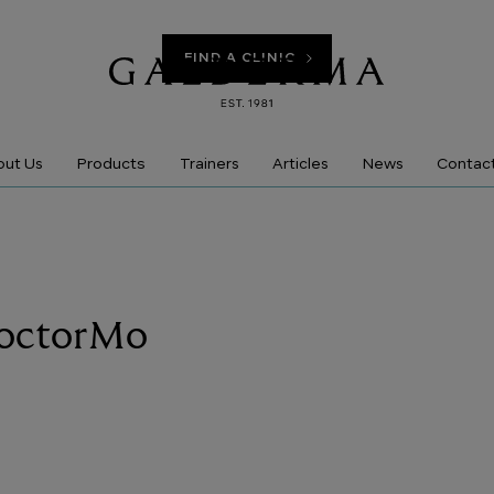
FIND A CLINIC
Products
ut Us
Trainers
Articles
News
Contac
DoctorMo