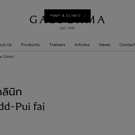
FIND A CLINIC
Products
ut Us
Trainers
Articles
News
Contac
i Clinic)
คลินิก
dd-Pui fai