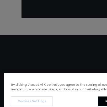
By clicking “Accept All Cookies”, you agree to the storing of c
navigation, analyze site usage, and assist in our marketing effo
About us
Articles
Cookies Settings
R