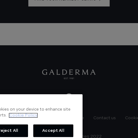
ookies on your device to enhance site
rts.
Cookie Policy
News
Videos
Verified Certificate
Contact us
Cookie
eject All
Accept All
© Galderma Laboratories 2022