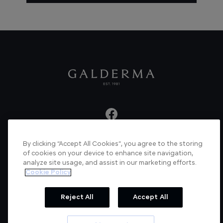
By clicking “Accept All Cookies”, you agree to the storing
About us
Articles
News
Videos
of cookies on your device to enhance site navigation,
analyze site usage, and assist in our marketing efforts.
Verified Certificate
Contact us
Cookie Policy
Cookie Policy
Privacy Policy
Reject All
Accept All
© Galderma Laboratories 2022