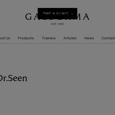
FIND A CLINIC
Products
ut Us
Trainers
Articles
News
Contac
Dr.Seen