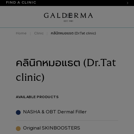
FIND A CLINIC
Home
Clinic
คลินิกหมอแธต (Dr.Tat clinic)
คลินิกหมอแธต (Dr.Tat
clinic)
AVAILABLE PRODUCTS
NASHA & OBT Dermal Filler
Original SKINBOOSTERS