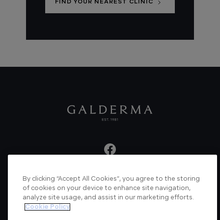
FIND YOUR NEAREST CLINIC
By clicking “Accept All Cookies”, you agree to the storing
About us
Articles
News
Videos
of cookies on your device to enhance site navigation,
analyze site usage, and assist in our marketing efforts.
Verified Certificate
Contact us
Cookie Policy
Cookie Policy
Privacy Policy