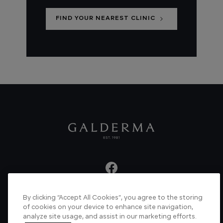
FIND YOUR NEAREST CLINIC
By clicking “Accept All Cookies”, you agree to the storing
About us
Articles
News
Videos
of cookies on your device to enhance site navigation,
analyze site usage, and assist in our marketing efforts.
Verified Certificate
Contact us