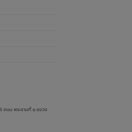
M
88 ถนน พระรามที่ ๑ แขวง