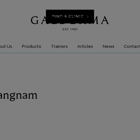
FIND A CLINIC
Products
ut Us
Trainers
Articles
News
Contac
(Gangnam