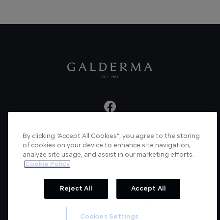
By clicking “Accept All Cookies”, you agree to the storing
About us
Articles
News
Videos
of cookies on your device to enhance site navigation,
analyze site usage, and assist in our marketing efforts.
Verified Certificate
Contact us
Cookie Policy
Cookie Policy
Privacy Policy
Reject All
Accept All
© Galderma Laboratories 2022
Cookies Settings