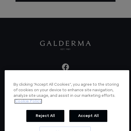
By clicking “Accept All Cookies”, you agree to the storing
About us
Articles
News
Videos
of cookies on your device to enhance site navigation,
analyze site usage, and assist in our marketing efforts.
Verified Certificate
Contact us
Cookie Policy
Cookie Policy
Privacy Policy
Reject All
Accept All
© Galderma Laboratories 2022