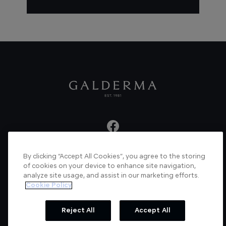
By clicking “Accept All Cookies”, you agree to the storing
About us
Articles
News
Videos
of cookies on your device to enhance site navigation,
analyze site usage, and assist in our marketing efforts.
Verified Certificate
Contact us
Cookie Policy
Cookie Policy
Privacy Policy
Reject All
Accept All