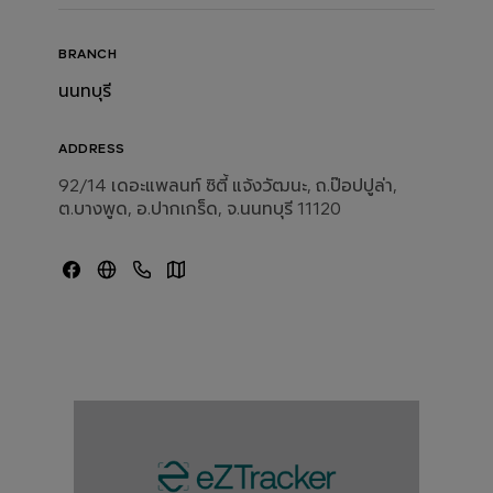
BRANCH
นนทบุรี
ADDRESS
92/14 เดอะแพลนท์ ซิตี้ แจ้งวัฒนะ, ถ.ป๊อปปูล่า,
ต.บางพูด, อ.ปากเกร็ด, จ.นนทบุรี 11120