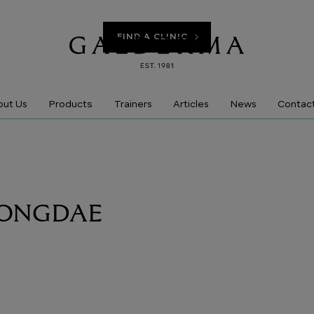
FIND A CLINIC
Products
ut Us
Trainers
Articles
News
Contac
(HONGDAE