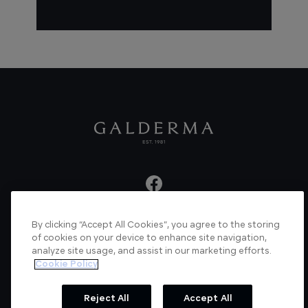
By clicking “Accept All Cookies”, you agree to the storing
About us
Articles
News
Videos
of cookies on your device to enhance site navigation,
analyze site usage, and assist in our marketing efforts.
Verified Certificate
Contact us
Cookie Policy
Cookie Policy
Privacy Policy
Reject All
Accept All