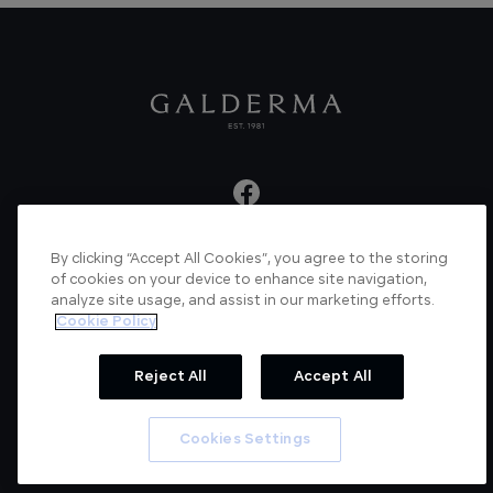
By clicking “Accept All Cookies”, you agree to the storing
About us
Articles
News
Videos
of cookies on your device to enhance site navigation,
analyze site usage, and assist in our marketing efforts.
Verified Certificate
Contact us
Cookie Policy
Cookie Policy
Privacy Policy
Reject All
Accept All
© Galderma Laboratories 2022
Cookies Settings