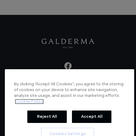
By clicking “Accept All Cookies”, you agree to the storing
About us
Articles
News
Videos
of cookies on your device to enhance site navigation,
analyze site usage, and assist in our marketing efforts.
Verified Certificate
Contact us
Cookie Policy
Cookie Policy
Privacy Policy
Reject All
Accept All
© Galderma Laboratories 2022
Cookies Settings