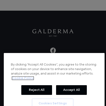
By clicking “Accept All Cookies”, you agree to the storing
About us
Articles
News
Videos
of cookies on your device to enhance site navigation,
analyze site usage, and assist in our marketing efforts.
Verified Certificate
Contact us
Cookie Policy
Cookie Policy
Privacy Policy
Reject All
Accept All
© Galderma Laboratories 2022
Cookies Settings