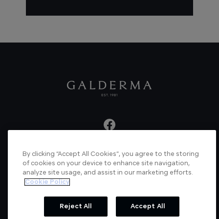
By clicking “Accept All Cookies”, you agree to the storing
About us
Articles
News
Videos
of cookies on your device to enhance site navigation,
analyze site usage, and assist in our marketing efforts.
Verified Certificate
Contact us
Cookie Policy
Cookie Policy
Privacy Policy
Reject All
Accept All