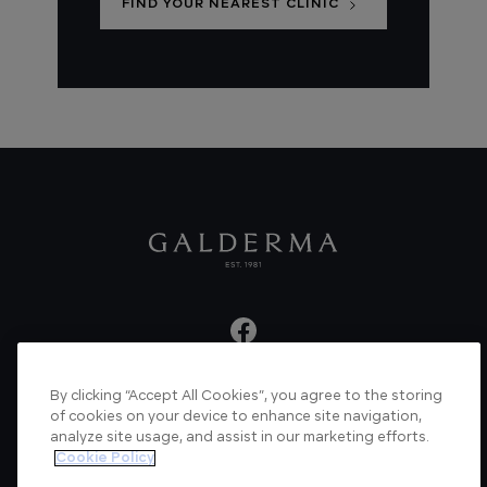
FIND YOUR NEAREST CLINIC
By clicking “Accept All Cookies”, you agree to the storing
About us
Articles
News
Videos
of cookies on your device to enhance site navigation,
analyze site usage, and assist in our marketing efforts.
Verified Certificate
Contact us
Cookie Policy
Cookie Policy
Privacy Policy