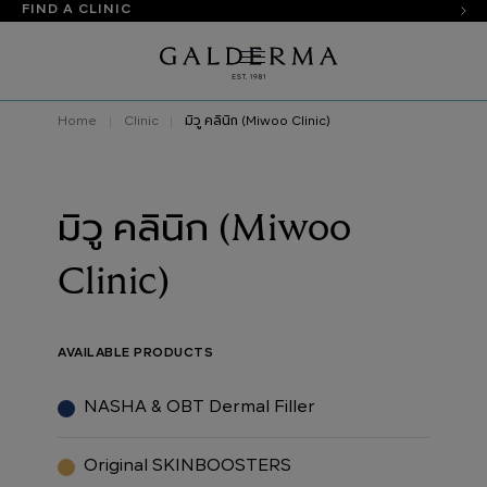
FIND A CLINIC
Home
Clinic
มิวู คลินิก (Miwoo Clinic)
มิวู คลินิก (Miwoo
Clinic)
AVAILABLE PRODUCTS
NASHA & OBT Dermal Filler
Original SKINBOOSTERS