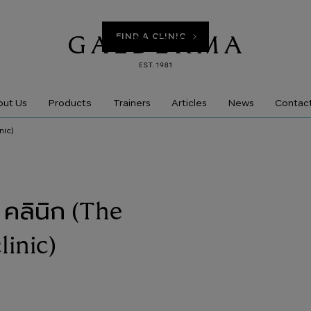
FIND A CLINIC
Products
ut Us
Trainers
Articles
News
Contac
nic)
 คลินิก (The
inic)