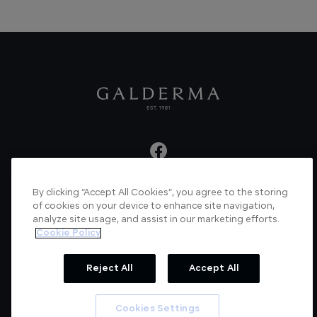
By clicking “Accept All Cookies”, you agree to the storing
About us
Articles
News
Videos
of cookies on your device to enhance site navigation,
analyze site usage, and assist in our marketing efforts.
Verified Certificate
Contact us
Cookie Policy
Cookie Policy
Privacy Policy
Reject All
Accept All
© Galderma Laboratories 2022
Cookies Settings