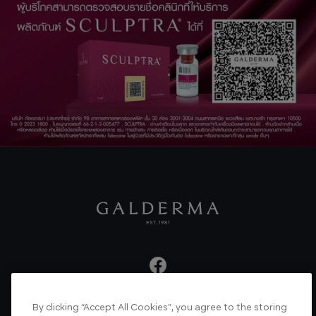
By clicking “Accept All Cookies”, you agree to the storing
About us
Articles
News
Videos