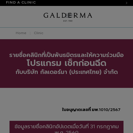
FIND A CLINIC
Home
Clinic
รายชื่อคลินิกที่เป็นพันธมิตรและให้ความร่วมมือ
โปรแกรม เช็กก่อนฉีด
กับบริษัท กัลเดอร์มา (ประเทศไทย) จำกัด
ใบอนุญาตเลขที่ ฆพ.1010/2567
ข้อมูลรายชื่อคลินิกอัปเดตเมื่อวันที่ 31 กรกฎาคม