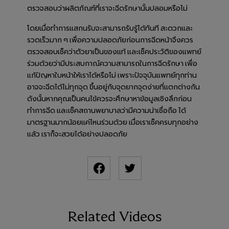
ตรวจสอบว่าผลิตภัณฑ์ที่เราจะฉีดรักษานั้นปลอมหรือไม่
โดยเมื่อทำการแสกนรับจะสามารถรับรู้ได้ทันที สะดวกและ
รวดเร็วมาก ๆ เพื่อความปลอดภัยก่อนการฉีดหน้าจึงควร
ตรวจสอบเช็คว่าตัวยาเป็นของแท้ และเช็คประวัติของแพทย์
ร่วมด้วยว่ามีประสบกาณ์ความสามารถในการฉีดรักษา เพื่อ
แก้ปัญหาใบหน้าให้เราได้หรือไม่ เพราะปัจจุบันแพทย์ทุกท่าน
อาจจะฉีดได้ไม่ทุกจุด ขึ้นอยู่กับจุดยากจุดง่ายที่แตกต่างกัน
ดังนั้นหากคุณเป็นคนไข้ควรจะศึกษาหาข้อมูลเชิงลึกก่อน
ทำการฉีด และเช็คสถานพยาบาลว่ามีความน่าเชื่อถือ ได้
มาตรฐานมากน้อยแค่ไหนร่วมด้วย เมื่อเราเช็คครบทุกอย่าง
แล้ว เราก็จะสวยได้อย่างปลอดภัย
Related Videos