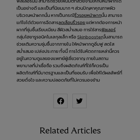
ฟิลเลอร์นั้น สามารถช่วยเพิ่มมิติที่สวยงามให้กับหน้าผากได้
เป็นอย่างดี และเป็นที่นิยมมาก ๆ ส่วนปัญหาคุณภาพผิว
บริเวณหน้าผากนั้น หากเป็นกรณี
นั้น สามารถ
ริ้วรอยหน้าผาก
แก้ไขได้ด้วยการฉีดสาร
แต่หากต้องการหน้า
ลดเลือนริ้วรอย
ผากที่ชุ่มชื้นเรียบเนียน สีผิวสม่ำเสมอ การใช้สาร
ฟิลเลอร์
กลุ่มไฮยารูรอนิคโมเลกุลเล็ก หรือ
นั้นสามารถ
Skinbooster
ช่วยเติมความชุ่มชื้นจากภายใน ให้หน้าผากดูอิ่มฟู สดใส
สม่ำเสมอ เปล่งประกาย ทั้งนี้ การได้รับหัตถการเหล่านี้ควร
อยู่ในความดูแลของแพทย์ผู้เชี่ยวชาญ ภายในสถาน
พยาบาลที่น่าเชื่อถือ รวมถึงผลิตภัณฑ์ที่ใช้ก็ควรเป็น
ผลิตภัณฑ์ที่มีมาตรฐานและเป็นที่ยอมรับ เพื่อให้ได้ผลลัพธ์ที่
สวยดั่งใจ และความปลอดภัยที่ไม่ควรมองข้าม
Related Articles