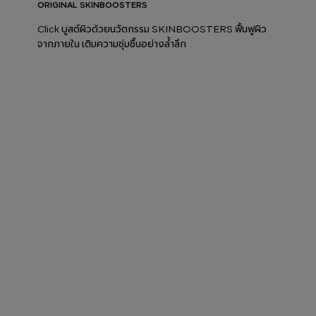
ORIGINAL SKINBOOSTERS
Click บูสต์ผิวด้วยนวัตกรรม SKINBOOSTERS ฟื้นฟูผิว
จากภายใน เติมความชุ่มชื้นอย่างล้ำลึก