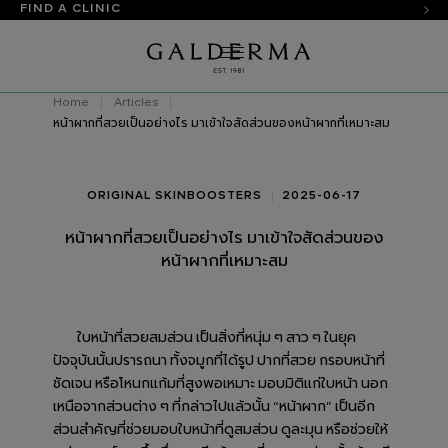
FIND A CLINIC
Home
Articles
หน้าผากที่สวยเป็นอย่างไร มาเข้าใจสัดส่วนของหน้าผากที่เหมาะสม
ORIGINAL SKINBOOSTERS
2025-06-17
หน้าผากที่สวยเป็นอย่างไร มาเข้าใจสัดส่วนของ
หน้าผากที่เหมาะสม
ใบหน้าที่สวยสมส่วน เป็นสิ่งที่หนุ่ม ๆ สาว ๆ ในยุค
ปัจจุบันนั้นปรารถนา ทั้งจมูกที่ได้รูป ปากที่สวย กรอบหน้าที่
ชัดเจน หรือโหนกแก้มที่สูงพอเหมาะ มอบมิติแก่ใบหน้า นอก
เหนือจากส่วนต่าง ๆ ที่กล่าวไปแล้วนั้น “หน้าผาก” เป็นอีก
ส่วนสำคัญที่ช่วยมอบใบหน้าที่ดูสมส่วน ดูละมุน หรือช่วยให้