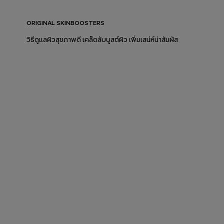
ORIGINAL SKINBOOSTERS
วิธีดูแลผิวสุขภาพดี เคล็ดลับบูสต์ผิว เพิ่มเสน่ห์น่าสัมผัส