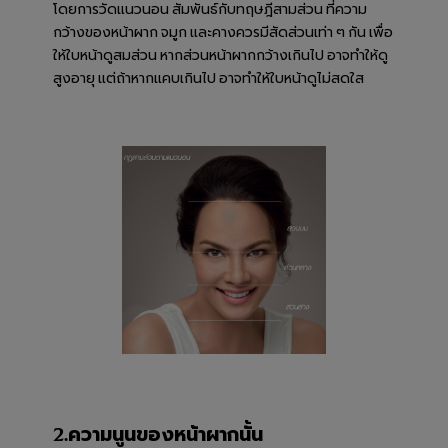
โดยการวัดแนวนอน สัมพันธ์กับทฤษฎีสามส่วน ที่ความ
กว้างของหน้าผาก จมูก และคางควรมีสัดส่วนเท่า ๆ กัน เพื่อ
ให้ใบหน้าดูสมส่วน หากส่วนหน้าผากกว้างเกินไป อาจทำให้ดู
สูงอายุ แต่ถ้าหากแคบเกินไป อาจทำให้ใบหน้าดูไม่สดใส
2.ความนูนของหน้าผากนั้น