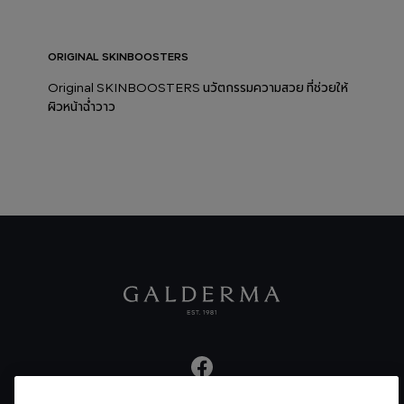
ORIGINAL SKINBOOSTERS
Original SKINBOOSTERS นวัตกรรมความสวย ที่ช่วยให้
ผิวหน้าฉ่ำวาว