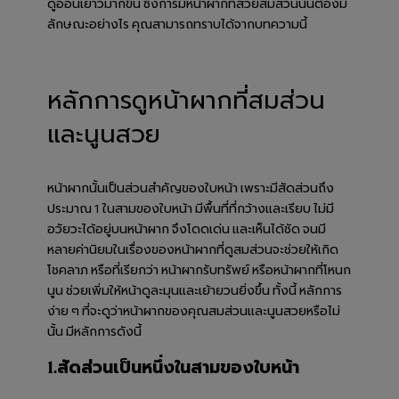
ดูอ่อนเยาว์มากขึ้น ซึ่งการมีหน้าผากที่สวยสมส่วนนั้นต้องมี
ลักษณะอย่างไร คุณสามารถทราบได้จากบทความนี้
หลักการดูหน้าผากที่สมส่วน
และนูนสวย
หน้าผากนั้นเป็นส่วนสำคัญของใบหน้า เพราะมีสัดส่วนถึง
ประมาณ 1 ในสามของใบหน้า มีพื้นที่ที่กว้างและเรียบ ไม่มี
อวัยวะได้อยู่บนหน้าผาก จึงโดดเด่น และเห็นได้ชัด จนมี
หลายค่านิยมในเรื่องของหน้าผากที่ดูสมส่วนจะช่วยให้เกิด
โชคลาภ หรือที่เรียกว่า หน้าผากรับทรัพย์ หรือหน้าผากที่โหนก
นูน ช่วยเพิ่มให้หน้าดูละมุนและเย้ายวนยิ่งขึ้น ทั้งนี้ หลักการ
ง่าย ๆ ที่จะดูว่าหน้าผากของคุณสมส่วนและนูนสวยหรือไม่
นั้น มีหลักการดังนี้
1.สัดส่วนเป็นหนึ่งในสามของใบหน้า