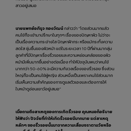
สาวอยู่เสมอ
นายแพทย์อภิรุจ ทองวัฒน์
กล่าวว่า “โดยส่วนมากแล้ว
คนไข้ก็จะเข้ามาปรึกษาในทุกๆ เรื่องของปัญหาผิว ไม่ว่าจะ
เป็นเรื่องความกระจ่างใส ปัญหาฝ้ากระ หรือแม้กระทั้งความ
สดใส ชุ่มชื้นของผิวหน้า แต่ในระยะเวลา 10 ปีที่ผ่านมากลุ่ม
ลูกค้าที่มีปัญหาเรื่องริ้วรอยและความหย่อนคล้อยของผิว
หน้ามีเพิ่มมากขึ้นอย่างต่อเนื่อง ทำให้ปัจจุบันพบว่าคนไข้
มากกว่า 50-60% จะมีความกังวลเรื่องของริ้วรอย ซึ่งส่วน
ใหญ่ก็จะเป็นคนไข้ผู้หญิง ส่วนหนึ่งเป็นเพราะคนไข้ส่วนมาก
เริ่มเห็นความสำคัญของการดูแลตัวเองและต้องการให้
ใบหน้าดูอ่อนเยาว์อยู่เสมอ”
เมื่อถามถึงสาเหตุของการเกิดริ้วรอย คุณหมอก็อธิบาย
ให้ฟังว่า ปัจจัยที่ทำให้เกิดริ้วรอยมีมากมาย แต่สาเหตุ
หลักๆ ของริ้วรอยนั้นมาจากความเสื่อมชราตามวัยหรือ