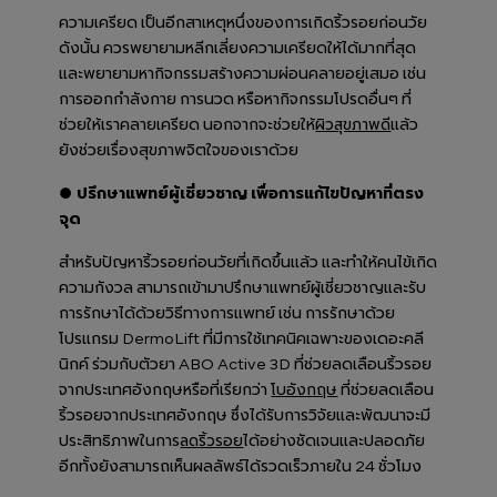
ความเครียด เป็นอีกสาเหตุหนึ่งของการเกิดริ้วรอยก่อนวัย
ดังนั้น ควรพยายามหลีกเลี่ยงความเครียดให้ได้มากที่สุด
และพยายามหากิจกรรมสร้างความผ่อนคลายอยู่เสมอ เช่น
การออกกำลังกาย การนวด หรือหากิจกรรมโปรดอื่นๆ ที่
ช่วยให้เราคลายเครียด นอกจากจะช่วยให้
แล้ว
ผิวสุขภาพดี
ยังช่วยเรื่องสุขภาพจิตใจของเราด้วย
● ปรึกษาแพทย์ผู้เชี่ยวชาญ เพื่อการแก้ไขปัญหาที่ตรง
จุด
สำหรับปัญหาริ้วรอยก่อนวัยที่เกิดขึ้นแล้ว และทำให้คนไข้เกิด
ความกังวล สามารถเข้ามาปรึกษาแพทย์ผู้เชี่ยวชาญและรับ
การรักษาได้ด้วยวิธีทางการแพทย์ เช่น การรักษาด้วย
โปรแกรม DermoLift ที่มีการใช้เทคนิคเฉพาะของเดอะคลี
นิกค์ ร่วมกับตัวยา ABO Active 3D ที่ช่วยลดเลือนริ้วรอย
จากประเทศอังกฤษหรือที่เรียกว่า
ที่ช่วยลดเลือน
โบอังกฤษ
ริ้วรอยจากประเทศอังกฤษ ซึ่งได้รับการวิจัยและพัฒนาจะมี
ประสิทธิภาพในการ
ได้อย่างชัดเจนและปลอดภัย
ลดริ้วรอย
อีกทั้งยังสามารถเห็นผลลัพธ์ได้รวดเร็วภายใน 24 ชั่วโมง