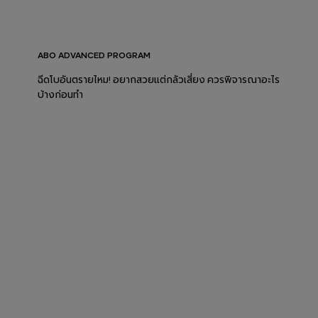
ABO ADVANCED PROGRAM
ฉีดโบอันตรายไหม! อยากสวยแต่กลัวเสี่ยง ควรพิจารณาอะไร
บ้างก่อนทำ