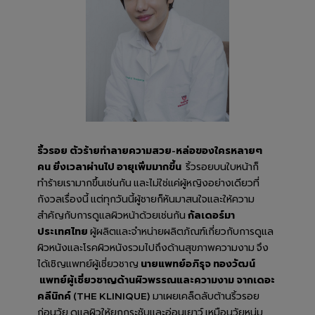
ริ้วรอย ตัวร้ายทำลายความสวย-หล่อของใครหลายๆ
คน ยิ่งเวลาผ่านไป อายุเพิ่มมากขึ้น
ริ้วรอยบนใบหน้าก็
ทำร้ายเรามากขึ้นเช่นกัน และไม่ใช่แค่ผู้หญิงอย่างเดียวที่
กังวลเรื่องนี้ แต่ทุกวันนี้ผู้ชายก็หันมาสนใจและให้ความ
สำคัญกับการดูแลผิวหน้าด้วยเช่นกัน
กัลเดอร์มา
ประเทศไทย
ผู้ผลิตและจำหน่ายผลิตภัณฑ์เกี่ยวกับการดูแล
ผิวหนังและโรคผิวหนังรวมไปถึงด้านสุขภาพความงาม จึง
ได้เชิญแพทย์ผู้เชี่ยวชาญ
นายแพทย์อภิรุจ ทองวัฒน์
แพทย์ผู้เชี่ยวชาญด้านผิวพรรณและความงาม จากเดอะ
คลีนิกค์ (THE KLINIQUE)
มาเผยเคล็ดลับต้านริ้วรอย
ก่อนวัย ดูแลผิวให้ยกกระชับและอ่อนเยาว์ เหมือนวัยหนุ่ม