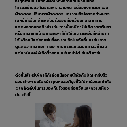
อายุที่เพิ่มขึ้น ซึ่งส่งผลให้ทั้งความสมบูรณ์ของ
โครงสร้างผิว โดยเฉพาะความหนาแน่นของคอลลาเจน
ผิวลดลง ปริมาตรผิวลดลง และรวมถึงโครงสร้างของ
ใบหน้าก็เริ่มคล้อย ส่วนริ้วรอยก่อนวัยมักมาจากการ
แสดงออกของสีหน้า เช่น การยิ้มหยีตา ให้เกิดรอยตีนกา
หรือการเลิกหน้าผากบ่อยๆ ก็ทำให้เกิดรอยย่นที่หน้าผาก
ได้ หรือแม้แต่
รวมถึงปัจจัยอื่นๆ เช่น การ
รอยย่นที่คอ
ดูแลผิว การเลือกทานอาหาร หรือแม้แต่มลภาวะ ก็ล้วน
แต่จะส่งผลให้เกิดริ้วรอยบนใบหน้าได้เช่นเดียวกัน
ดังนั้นสำหรับใครที่กำลังหนักอกหนักใจกับปัญหากับริ้ว
รอยต่างๆ บนใบหน้า คุณหมออภิรุจก็ได้ฝากข้อแนะนำกับ
5 เคล็ดลับในการป้องกันริ้วรอยก่อนวัยและความเหี่ยว
ย่น ดังนี้