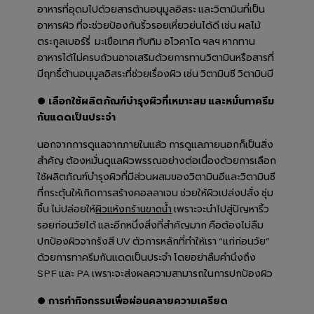
อาหารที่อุดมไปด้วยสารต้านอนุมูลอิสระ และวิตามินที่เป็น
อาหารผิว ที่จะช่วยป้องกันริ้วรอยเหี่ยวย่นได้ดี เช่น ผลไม้
ตระกูลเบอร์รี่ มะเขือเทศ ทับทิม อโวคาโด ฯลฯ หากทาน
อาหารได้ไม่ครบถ้วนอาจเสริมด้วยการทานวิตามินหรือสารที่
มีฤทธิ์ต้านอนุมูลอิสระที่ช่วยเรื่องผิว เช่น วิตามินซี วิตามินบี
● เลือกใช้ผลิตภัณฑ์บำรุงผิวที่เหมาะสม และหมั่นทาครีม
กันแดดเป็นประจำ
นอกจากการดูแลจากภายในแล้ว การดูแลภายนอกก็เป็นสิ่ง
สำคัญ ต้องหมั่นดูแลผิวพรรณอย่างต่อเนื่องด้วยการเลือก
ใช้ผลิตภัณฑ์บำรุงผิวที่มีส่วนผสมของวิตามินอีและวิตามินซี
ที่กระตุ้นให้เกิดการสร้างคอลลาเจน ช่วยให้ผิวเปล่งปลั่ง ชุ่ม
ชื้น ไม่ปล่อยให้
เพราะจะนำไปสู่ปัญหาริ้ว
ผิวแห้งกร้านขาดน้ำ
รอยก่อนวัยได้ และอีกหนึ่งสิ่งที่สำคัญมาก คือต้องไม่ลืม
ปกป้องผิวจากรังสี UV ตัวการหลักที่ทำให้เรา “แก่ก่อนวัย”
ด้วยการทาครีมกันแดดเป็นประจำ โดยอย่าลืมคำนึงถึง
SPF และ PA เพราะจะส่งผลความสามารถในการปกป้องผิว
● การทำกิจกรรมเพื่อผ่อนคลายความเครียด